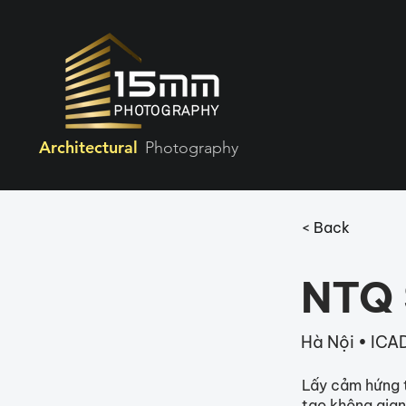
Architectural
Photography
< Back
NTQ 
Hà Nội • ICA
Lấy cảm hứng 
tạo không gian