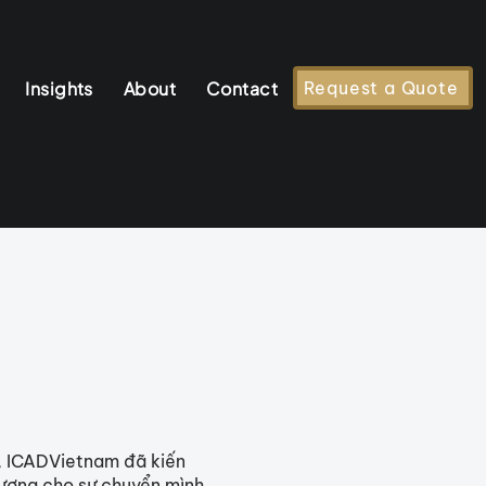
Insights
About
Contact
Request a Quote
, ICADVietnam đã kiến
tượng cho sự chuyển mình