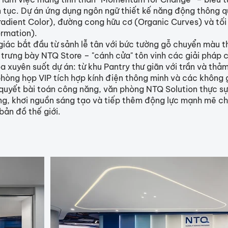
n tục. Dự án ứng dụng ngôn ngữ thiết kế năng động thông qu
adient Color), đường cong hữu cơ (Organic Curves) và tối 
ormation).
giác bắt đầu từ sảnh lễ tân với bức tường gỗ chuyển màu t
 trưng bày NTQ Store – "cánh cửa" tôn vinh các giải pháp c
a xuyên suốt dự án: từ khu Pantry thư giãn với trần và thả
hòng họp VIP tích hợp kính điện thông minh và các không g
 quyết bài toán công năng, văn phòng NTQ Solution thực sự
g, khơi nguồn sáng tạo và tiếp thêm động lực mạnh mẽ cho
bản đồ thế giới.