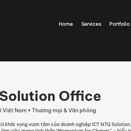
Home
Services
Portfolio
Solution Office
D Việt Nam • Thương mại & Văn phòng
từ khát vọng vươn tầm của doanh nghiệp ICT NTQ Solution
 làm việc mang tinh thần “Momentum for Change” – biểu 