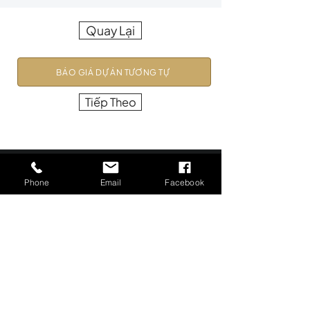
Quay Lại
BÁO GIÁ DỰ ÁN TƯƠNG TỰ
Tiếp Theo
Phone
Email
Facebook
Precision in Every Pixel.
Profitability in Every Frame.
GIẢI PHÁP HÌNH ẢNH