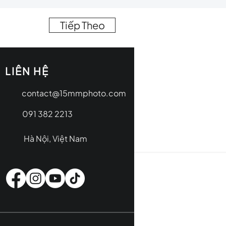
Tiếp Theo
LIÊN HỆ
contact@15mmphoto.com
091 382 2213
Hà Nội, Việt Nam