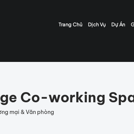
Trang Chủ
Dịch Vụ
Dự Án
G
ge Co-working Sp
ơng mại & Văn phòng