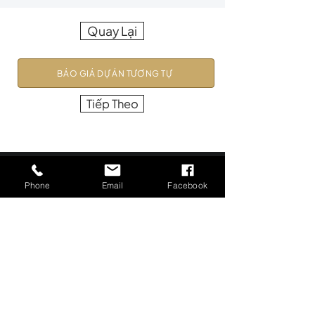
Quay Lại
BÁO GIÁ DỰ ÁN TƯƠNG TỰ
Tiếp Theo
Phone
Email
Facebook
Precision in Every Pixel.
Profitability in Every Frame.
GIẢI PHÁP HÌNH ẢNH