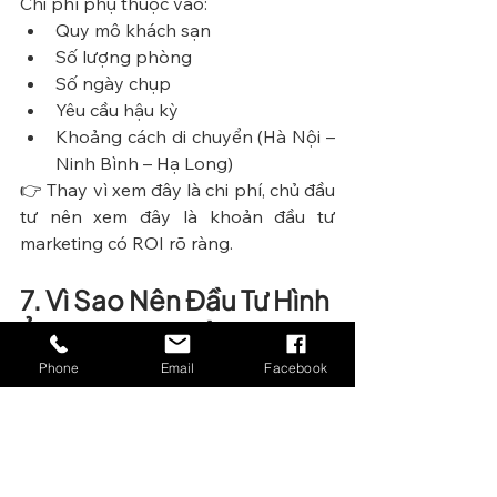
Chi phí phụ thuộc vào:
Quy mô khách sạn
Số lượng phòng
Số ngày chụp
Yêu cầu hậu kỳ
Khoảng cách di chuyển (Hà Nội – 
Ninh Bình – Hạ Long)
👉 Thay vì xem đây là chi phí, chủ đầu 
tư nên xem đây là khoản đầu tư 
marketing có ROI rõ ràng. 
7. Vì Sao Nên Đầu Tư Hình 
Ảnh Ngay Từ Đầu?
Trong ngành khách sạn, bạn cạnh 
Phone
Email
Facebook
tranh từng giây trên màn hình điện 
thoại của khách. Nếu ảnh không đủ 
hấp dẫn, họ sẽ rời đi trước khi đọc bất 
kỳ mô tả nào.
Đầu tư vào hình ảnh là đầu tư vào ấn 